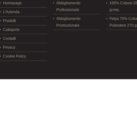
Homepage
Abbigliamento
100% Cotone 2
Professionale
gr.mq.
L'Azienda
Abbigliamento
Felpa 70% Cot
Prodotti
Promozionale
Poliestere 270 
Categorie
Contatti
Privacy
Cookie Policy