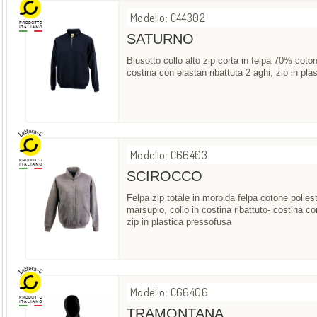
Modello: C44302
SATURNO
Blusotto collo alto zip corta in felpa 70% cot
costina con elastan ribattuta 2 aghi, zip in pl
Modello: C66403
SCIROCCO
Felpa zip totale in morbida felpa cotone polies
marsupio, collo in costina ribattuto- costina co
zip in plastica pressofusa
Modello: C66406
TRAMONTANA