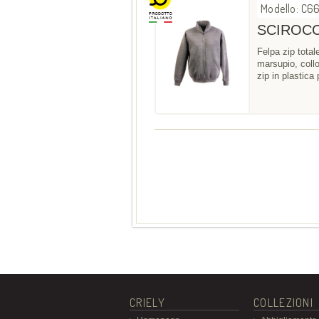
Modello: C6
SCIROC
Felpa zip total
marsupio, collo
zip in plastica
CRIELY
COLLEZIONI