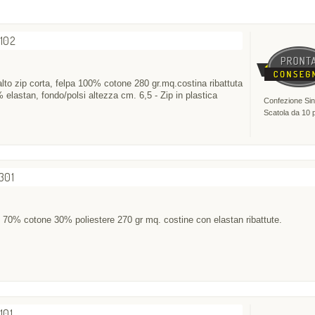
2102
alto zip corta, felpa 100% cotone 280 gr.mq.costina ribattuta
elastan, fondo/polsi altezza cm. 6,5 - Zip in plastica
Confezione Sin
Scatola da 10 
301
o 70% cotone 30% poliestere 270 gr mq. costine con elastan ribattute.
101