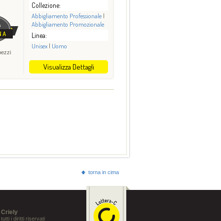
Collezione:
Abbigliamento Professionale
|
Abbigliamento Promozionale
Linea:
Unisex
|
Uomo
pezzi
Visualizza Dettagli
torna in cima
Criely
tutti i diritti riservati