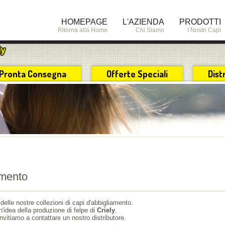
HOMEPAGE
L'AZIENDA
PRODOTTI
Ritorna alla Home
Chi Siamo
I Nostri Capi
Pronta Consegna
Offerte Speciali
Dist
amento
delle nostre collezioni di capi d'abbigliamento.
n'idea della produzione di felpe di
Criely
.
nvitiamo a contattare un nostro distributore.