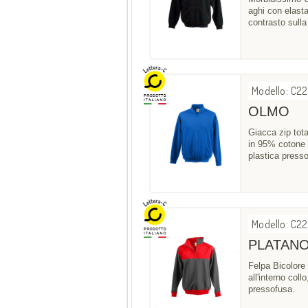
aghi con elasta
contrasto sulla
Modello: C2
OLMO
Giacca zip tot
in 95% cotone 5
plastica press
Modello: C2
PLATAN
Felpa Bicolore
all'interno col
pressofusa.