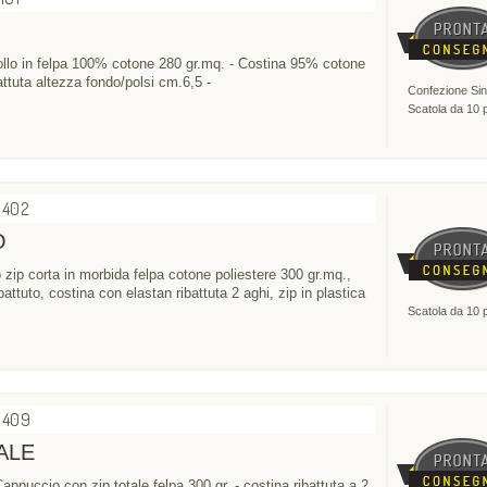
ollo in felpa 100% cotone 280 gr.mq. - Costina 95% cotone
ttuta altezza fondo/polsi cm.6,5 -
Confezione Sin
Scatola da 10 
6402
O
o zip corta in morbida felpa cotone poliestere 300 gr.mq.,
ibattuto, costina con elastan ribattuta 2 aghi, zip in plastica
Scatola da 10 
6409
ALE
ppuccio con zip totale felpa 300 gr. - costina ribattuta a 2