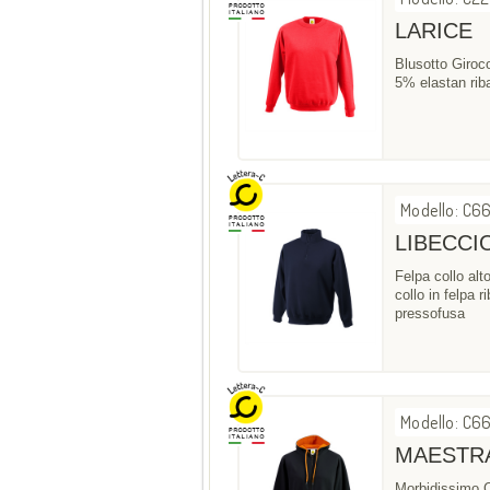
LARICE
Blusotto Giroc
5% elastan riba
Modello: C6
LIBECCI
Felpa collo alt
collo in felpa r
pressofusa
Modello: C6
MAESTR
Morbidissimo Ca