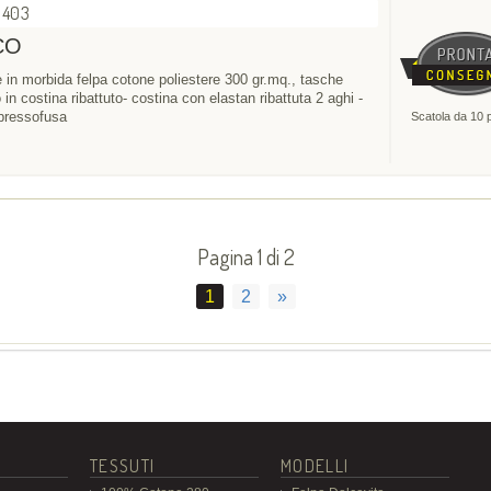
6403
CO
e in morbida felpa cotone poliestere 300 gr.mq., tasche
 in costina ribattuto- costina con elastan ribattuta 2 aghi -
 pressofusa
Scatola da 10 
Pagina 1 di 2
1
2
»
TESSUTI
MODELLI