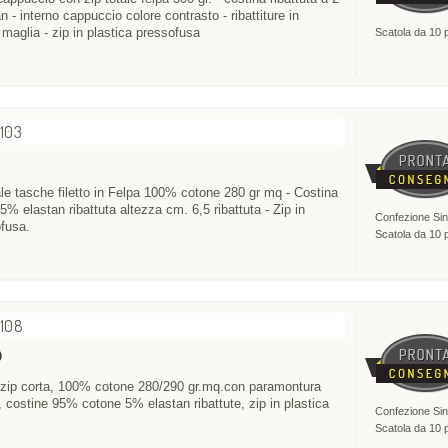
n - interno cappuccio colore contrasto - ribattiture in
 maglia - zip in plastica pressofusa
Scatola da 10 
2103
ale tasche filetto in Felpa 100% cotone 280 gr mq - Costina
% elastan ribattuta altezza cm. 6,5 ribattuta - Zip in
Confezione Sin
ofusa.
Scatola da 10 
2108
O
 zip corta, 100% cotone 280/290 gr.mq.con paramontura
lo, costine 95% cotone 5% elastan ribattute, zip in plastica
Confezione Sin
Scatola da 10 