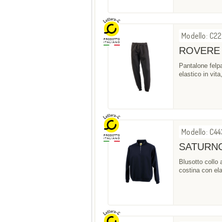
Modello: C2
ROVERE
Pantalone felp
elastico in vit
Modello: C4
SATURN
Blusotto collo
costina con ela