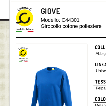
GIOVE
Modello: C44301
Girocollo cotone poliestere
COLL
Abbig
LINE
Unis
TESS
Felpa
COLO
Mela